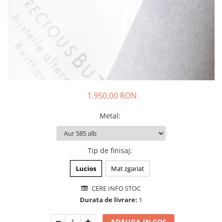
Animal Instinct
AN-TAN-TICHITAN
1.950,00 RON
Metal
:
Tip de finisaj
:
Lucios
Mat zgariat
CERE INFO STOC
Durata de livrare:
1
ADAUGA IN COS