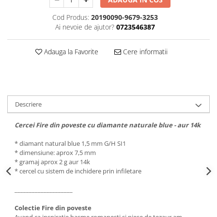
Cod Produs:
20190090-9679-3253
Ai nevoie de ajutor?
0723546387
Adauga la Favorite
Cere informatii
Descriere
Cercei Fire din poveste cu diamante naturale blue - aur 14k
* diamant natural blue 1,5 mm G/H SI1
* dimensiune: aprox 7,5 mm
* gramaj aprox 2 g aur 14k
* cercel cu sistem de inchidere prin infiletare
____________________
Colectie Fire din poveste
Avand ca inspiratie basme romanesti si piese de tezaur am