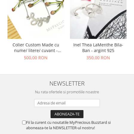
Colier Custom Made cu
Inel Thea LaMenthe Bila-
nume/ litere/ cuvant -
Ban - argint 925
argint 925
500,00 RON
350,00 RON
NEWSLETTER
Nu rata ofertele si promotiile noastre
Fii la curent cu noutatile MyPrecious Buzztard si
aboneaza-te la NEWSLETTER-ul nostru!