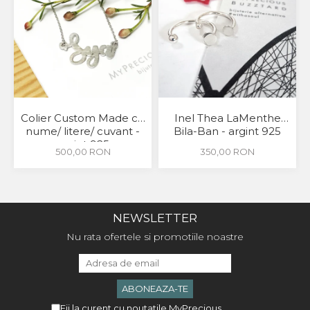
Colier Custom Made cu
Inel Thea LaMenthe
nume/ litere/ cuvant -
Bila-Ban - argint 925
argint 925
500,00 RON
350,00 RON
NEWSLETTER
Nu rata ofertele si promotiile noastre
Fii la curent cu noutatile MyPrecious