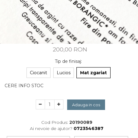
CUSTOM MADE
Animal Instinct
AN-TAN-TICHITAN
200,00 RON
Tip de finisaj
:
Ciocanit
Lucios
Mat zgariat
CERE INFO STOC
Adauga in cos
Cod Produs:
20190089
Ai nevoie de ajutor?
0723546387