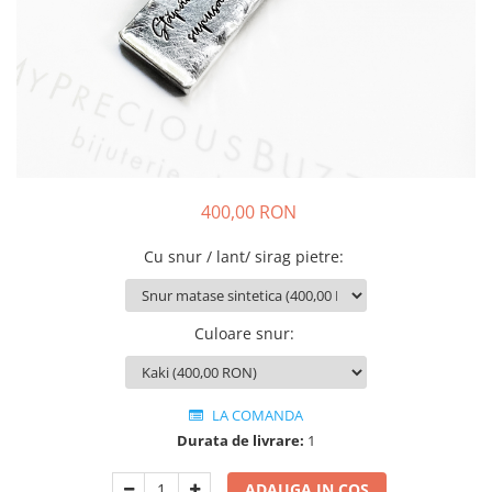
Animal Instinct
AN-TAN-TICHITAN
400,00 RON
Cu snur / lant/ sirag pietre
:
Culoare snur
:
LA COMANDA
Durata de livrare:
1
ADAUGA IN COS