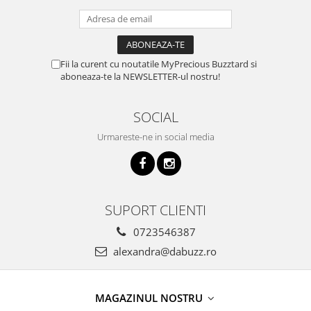
Fii la curent cu noutatile MyPrecious Buzztard si
aboneaza-te la NEWSLETTER-ul nostru!
SOCIAL
Urmareste-ne in social media
SUPORT CLIENTI
0723546387
alexandra@dabuzz.ro
MAGAZINUL NOSTRU