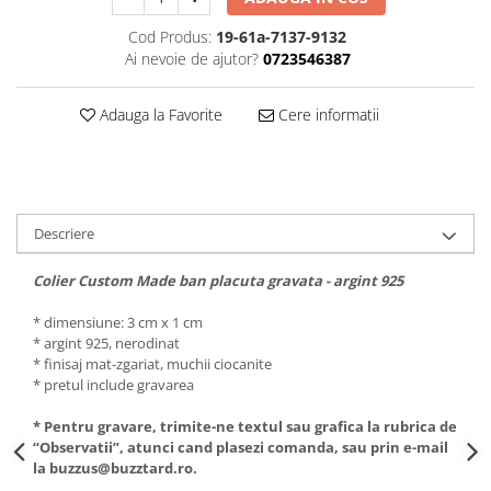
Cod Produs:
19-61a-7137-9132
Ai nevoie de ajutor?
0723546387
Adauga la Favorite
Cere informatii
Descriere
Colier Custom Made ban placuta gravata - argint 925
* dimensiune: 3 cm x 1 cm
* argint 925, nerodinat
* finisaj mat-zgariat, muchii ciocanite
* pretul include gravarea
* Pentru gravare, trimite-ne textul sau grafica la rubrica de
“Observatii”, atunci cand plasezi comanda, sau prin e-mail
la buzzus@buzztard.ro.