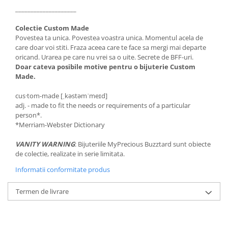
____________________
Colectie Custom Made
Povestea ta unica. Povestea voastra unica. Momentul acela de
care doar voi stiti. Fraza aceea care te face sa mergi mai departe
oricand. Urarea pe care nu vrei sa o uite. Secrete de BFF-uri.
Doar cateva posibile motive pentru o bijuterie Custom
Made.
cus·tom-made [ˌkəstəmˈmeɪd]
adj. - made to fit the needs or requirements of a particular
person*.
*Merriam-Webster Dictionary
VANITY WARNING
: Bijuteriile MyPrecious Buzztard sunt obiecte
de colectie, realizate in serie limitata.
Informatii conformitate produs
Termen de livrare