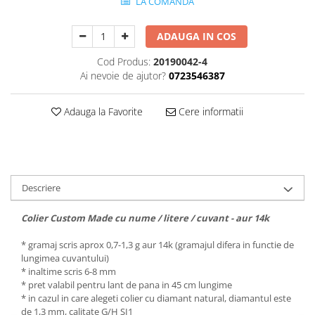
LA COMANDA
ADAUGA IN COS
Cod Produs:
20190042-4
Ai nevoie de ajutor?
0723546387
Adauga la Favorite
Cere informatii
Descriere
Colier Custom Made cu nume / litere / cuvant - aur 14k
* gramaj scris aprox 0,7-1,3 g aur 14k (gramajul difera in functie de
lungimea cuvantului)
* inaltime scris 6-8 mm
* pret valabil pentru lant de pana in 45 cm lungime
* in cazul in care alegeti colier cu diamant natural, diamantul este
de 1,3 mm, calitate G/H SI1