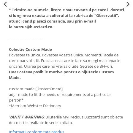
* Trimite-ne numele, literele sau cuvantul pe care il doresti
si lungimea exacta a colierului la rubrica de “Observatii”,
atunci cand plasezi comanda, sau prin e-mail
la buzzus@buzztard.ro.
____________________
Colectie Custom Made
Povestea ta unica. Povestea voastra unica. Momentul acela de
care doar voi stiti. Fraza aceea care te face sa mergi mai departe
oricand. Urarea pe care nu vrei sa o uite. Secrete de BFF-uri.
Doar cateva posibile motive pentru o bijuterie Custom
Made.
cus·tom-made [ˌkəstəmˈmeɪd]
adj. - made to fit the needs or requirements of a particular
person*.
*Merriam-Webster Dictionary
VANITY WARNING
: Bijuteriile MyPrecious Buzztard sunt obiecte
de colectie, realizate in serie limitata.
Informatii conformitate produs