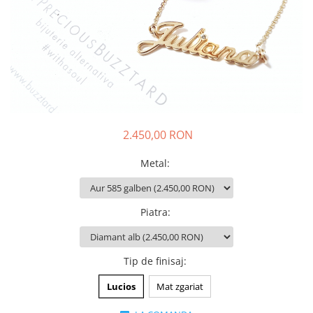
Animal Instinct
AN-TAN-TICHITAN
2.450,00 RON
Metal
:
Piatra
:
Tip de finisaj
:
Lucios
Mat zgariat