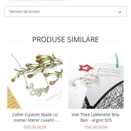
Termen de livrare
PRODUSE SIMILARE
Colier Custom Made cu
Inel Thea LaMenthe Bila-
nume/ litere/ cuvant -
Ban - argint 925
argint 925
500,00 RON
350,00 RON