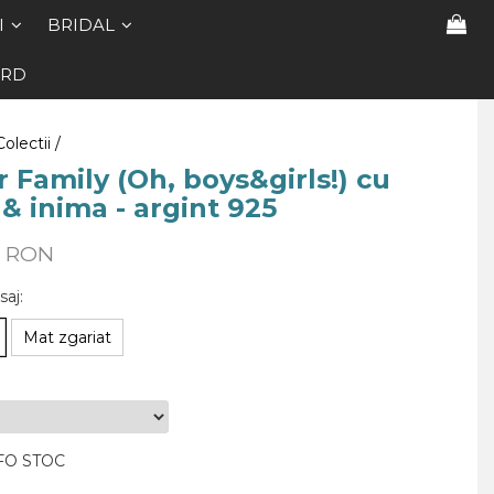
I
BRIDAL
ARD
Colectii /
r Family (Oh, boys&girls!) cu
 & inima - argint 925
0 RON
saj
:
Mat zgariat
FO STOC