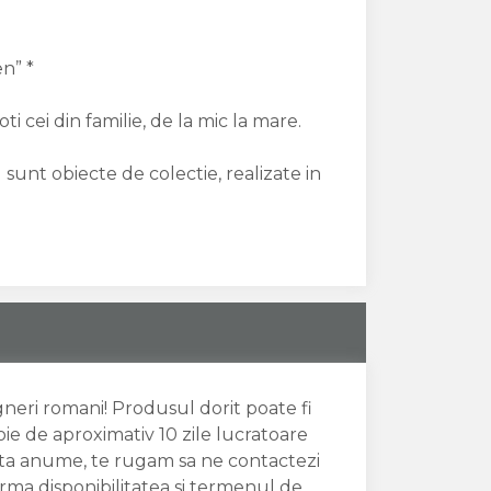
n” *
ti cei din familie, de la mic la mare.
 sunt obiecte de colectie, realizate in
igneri romani! Produsul dorit poate fi
oie de aproximativ 10 zile lucratoare
data anume, te rugam sa ne contactezi
irma disponibilitatea si termenul de