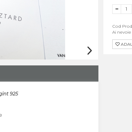
Cod Prod
Ai nevoie
ADAU
rgint 925
e