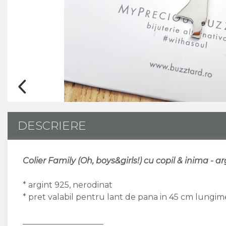
CUSTOM MADE
Animal Instinct
AN-TAN-TICHITAN
DESCRIERE
Colier Family (Oh, boys&girls!) cu copil & inima - a
* argint 925, nerodinat
* pret valabil pentru lant de pana in 45 cm lungim
____________________