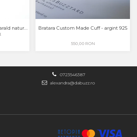
arald natural
Bratara Custom Made Cuff - argint 925
k
550,00 RON
0723546387
alexandra@dabuzz.ro