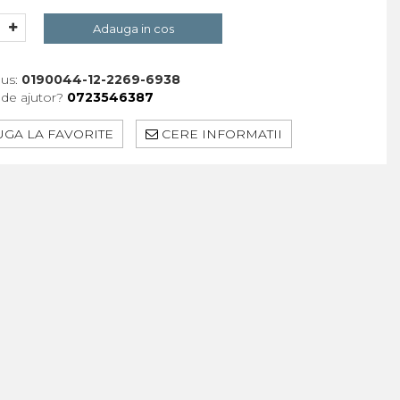
Adauga in cos
us:
0190044-12-2269-6938
 de ajutor?
0723546387
GA LA FAVORITE
CERE INFORMATII