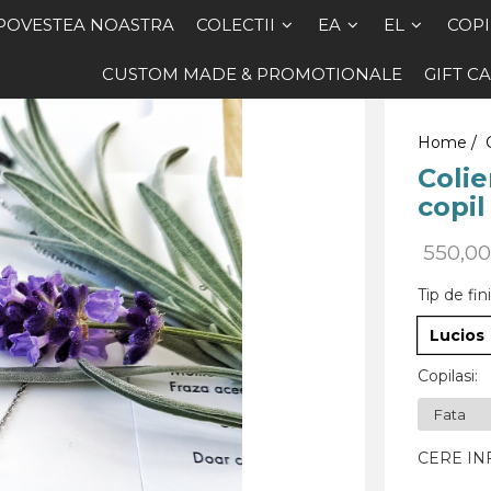
POVESTEA NOASTRA
COLECTII
EA
EL
COPI
CUSTOM MADE & PROMOTIONALE
GIFT C
Home /
Colie
copil
550,0
Tip de fini
Lucios
Copilasi
:
CERE IN