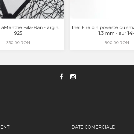
LaMenthe Bila-Ban - argint
Inel Fire din poveste cu sm
925
1,3 mm - aur 14
350,00 RON
800,00 RON
ENTI
DATE COMERCIALE