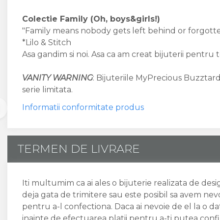
Colectie Family (Oh, boys&girls!)
"Family means nobody gets left behind or forgotte
*Lilo & Stitch
Asa gandim si noi. Asa ca am creat bijuterii pentru to
VANITY WARNING
: Bijuteriile MyPrecious Buzztard
serie limitata.
Informatii conformitate produs
TERMEN DE LIVRARE
Iti multumim ca ai ales o bijuterie realizata de des
deja gata de trimitere sau este posibil sa avem nev
pentru a-l confectiona. Daca ai nevoie de el la o 
inainte de efectuarea platii pentru a-ti putea conf