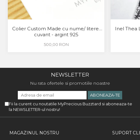
Colier Custom Made cu nume/ litere/
Inel Thea 
cuvant - argint 925
500,00 RON
NEWSLETTER
Nu rata ofertele si promotiile noastre
Fii la curent cu noutatile MyPrecious Buzztard si aboneaza-te
la NEWSLETTER-ul nostru!
MAGAZINUL NOSTRU
SUPORT CLI