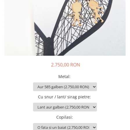
Animal Instinct
AN-TAN-TICHITAN
2.750,00 RON
Metal
:
Cu snur / lant/ sirag pietre
:
Copilasi
: