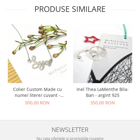
PRODUSE SIMILARE
Colier Custom Made cu
Inel Thea LaMenthe Bila-
nume/ litere/ cuvant -
Ban - argint 925
argint 925
500,00 RON
350,00 RON
NEWSLETTER
Nu rata ofertele si promotiile noastre