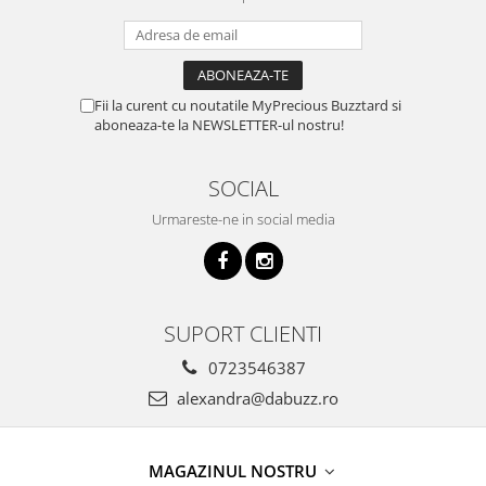
Fii la curent cu noutatile MyPrecious Buzztard si
aboneaza-te la NEWSLETTER-ul nostru!
SOCIAL
Urmareste-ne in social media
SUPORT CLIENTI
0723546387
alexandra@dabuzz.ro
MAGAZINUL NOSTRU