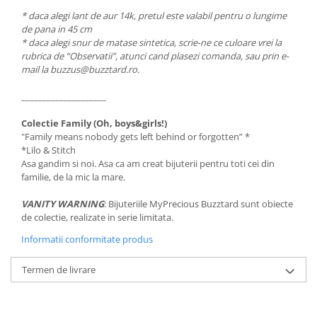
* daca alegi lant de aur 14k, pretul este valabil pentru o lungime
de pana in 45 cm
* daca alegi snur de matase sintetica, scrie-ne ce culoare vrei la
rubrica de “Observatii”, atunci cand plasezi comanda, sau prin e-
mail la buzzus@buzztard.ro.
____________________
Colectie Family (Oh, boys&girls!)
"Family means nobody gets left behind or forgotten” *
*Lilo & Stitch
Asa gandim si noi. Asa ca am creat bijuterii pentru toti cei din
familie, de la mic la mare.
VANITY WARNING
: Bijuteriile MyPrecious Buzztard sunt obiecte
de colectie, realizate in serie limitata.
Informatii conformitate produs
Termen de livrare