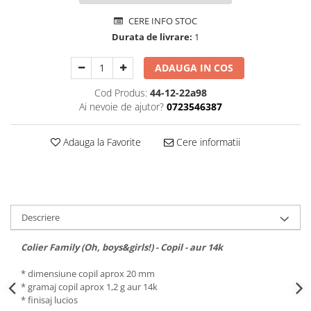
CERE INFO STOC
Durata de livrare:
1
ADAUGA IN COS
Cod Produs:
44-12-22a98
Ai nevoie de ajutor?
0723546387
Adauga la Favorite
Cere informatii
Descriere
Colier Family (Oh, boys&girls!) - Copil - aur 14k
* dimensiune copil aprox 20 mm
* gramaj copil aprox 1,2 g aur 14k
* finisaj lucios