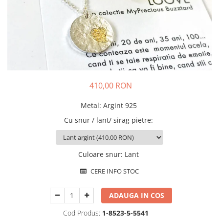
Animal Instinct
AN-TAN-TICHITAN
410,00 RON
Metal
:
Argint 925
Cu snur / lant/ sirag pietre
:
Culoare snur
:
Lant
CERE INFO STOC
ADAUGA IN COS
Cod Produs:
1-8523-5-5541