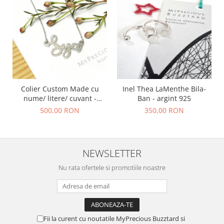
Colier Custom Made cu
Inel Thea LaMenthe Bila-
nume/ litere/ cuvant -
Ban - argint 925
argint 925
500,00 RON
350,00 RON
NEWSLETTER
Nu rata ofertele si promotiile noastre
Fii la curent cu noutatile MyPrecious Buzztard si