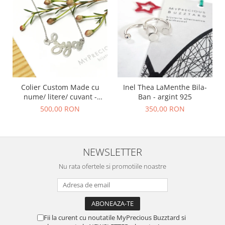
Colier Custom Made cu
Inel Thea LaMenthe Bila-
nume/ litere/ cuvant -
Ban - argint 925
argint 925
500,00 RON
350,00 RON
NEWSLETTER
Nu rata ofertele si promotiile noastre
Fii la curent cu noutatile MyPrecious Buzztard si