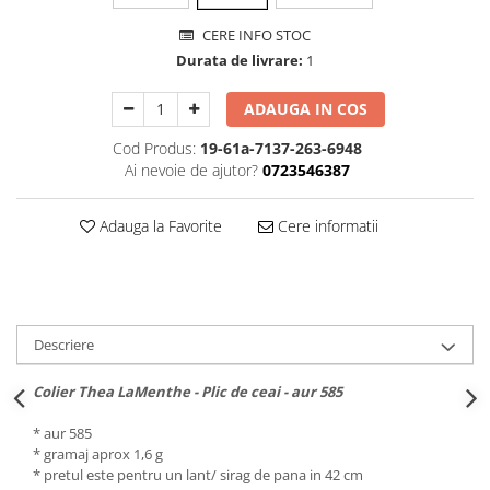
CERE INFO STOC
Durata de livrare:
1
ADAUGA IN COS
Cod Produs:
19-61a-7137-263-6948
Ai nevoie de ajutor?
0723546387
Adauga la Favorite
Cere informatii
Descriere
Colier Thea LaMenthe - Plic de ceai - aur 585
* aur 585
* gramaj aprox 1,6 g
* pretul este pentru un lant/ sirag de pana in 42 cm