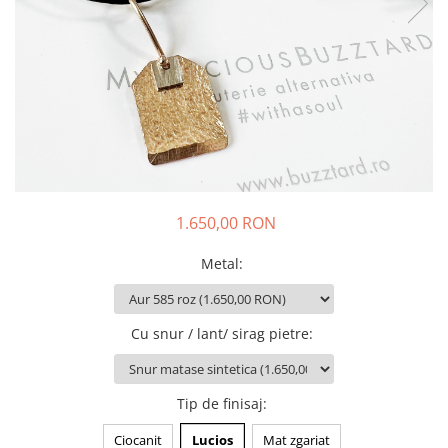
Animal Instinct
AN-TAN-TICHITAN
1.650,00 RON
Metal
:
Cu snur / lant/ sirag pietre
:
Tip de finisaj
:
Ciocanit
Lucios
Mat zgariat