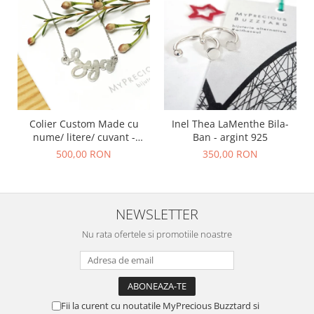
Colier Custom Made cu
Inel Thea LaMenthe Bila-
nume/ litere/ cuvant -
Ban - argint 925
argint 925
500,00 RON
350,00 RON
NEWSLETTER
Nu rata ofertele si promotiile noastre
Fii la curent cu noutatile MyPrecious Buzztard si