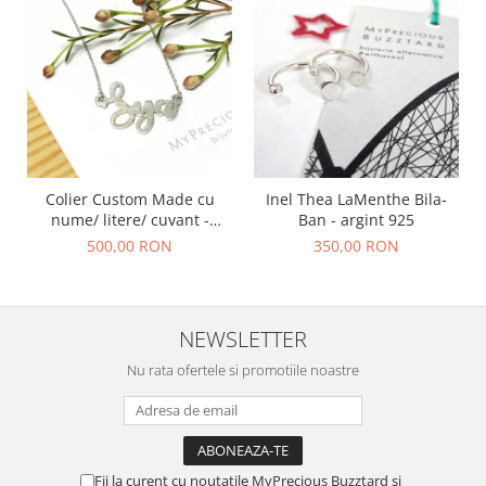
Colier Custom Made cu
Inel Thea LaMenthe Bila-
nume/ litere/ cuvant -
Ban - argint 925
argint 925
500,00 RON
350,00 RON
NEWSLETTER
Nu rata ofertele si promotiile noastre
Fii la curent cu noutatile MyPrecious Buzztard si