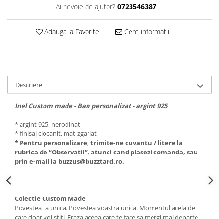
Ai nevoie de ajutor?
0723546387
Adauga la Favorite
Cere informatii
Descriere
Inel Custom made - Ban personalizat - argint 925
* argint 925, nerodinat
* finisaj ciocanit, mat-zgariat
* Pentru personalizare, trimite-ne cuvantul/ litere la
rubrica de “Observatii”, atunci cand plasezi comanda, sau
prin e-mail la buzzus@buzztard.ro.
____________________
Colectie Custom Made
Povestea ta unica. Povestea voastra unica. Momentul acela de
care doar voi stiti. Fraza aceea care te face sa mergi mai departe