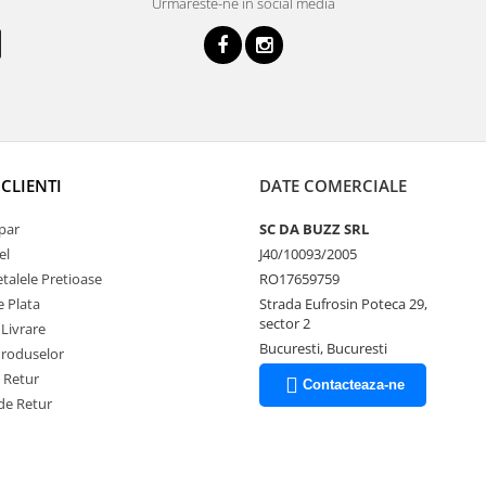
Urmareste-ne in social media
CLIENTI
DATE COMERCIALE
par
SC DA BUZZ SRL
el
J40/10093/2005
talele Pretioase
RO17659759
 Plata
Strada Eufrosin Poteca 29,
sector 2
 Livrare
Bucuresti, Bucuresti
Produselor
e Retur
Contacteaza-ne
de Retur