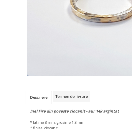
Animal Instinct
AN-TAN-TICHITAN
Termen de livrare
Descriere
Inel Fire din poveste ciocanit - aur 14k argintat
* latime 3 mm, grosime 1,3 mm
* finisaj ciocanit