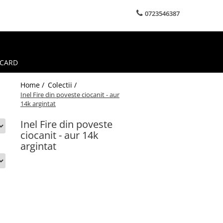
0723546387
 CARD
Home /
Colectii /
Inel Fire din poveste ciocanit - aur
14k argintat
Inel Fire din poveste
ciocanit - aur 14k
argintat