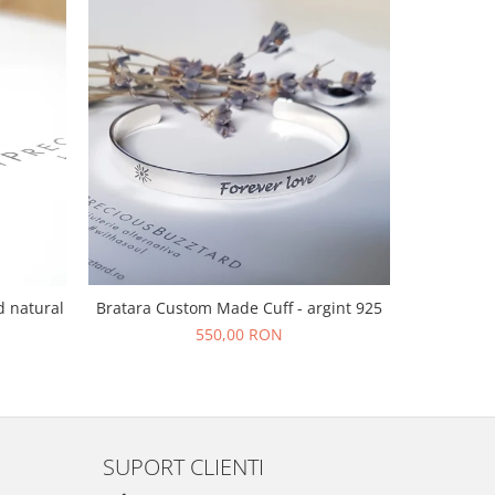
Bratara Custom Made Cuff - argint 925
d natural
Bratara s
f
550,00 RON
SUPORT CLIENTI