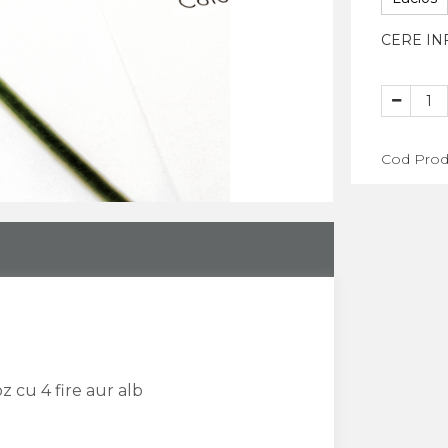
CERE IN
Cod Prod
ADAU
oz cu 4 fire aur alb