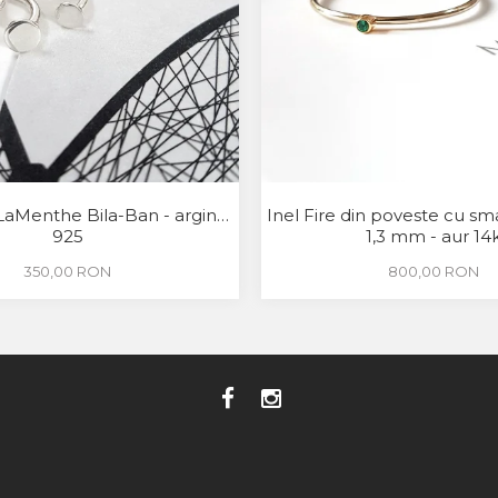
LaMenthe Bila-Ban - argint
Inel Fire din poveste cu sm
925
1,3 mm - aur 14
350,00 RON
800,00 RON