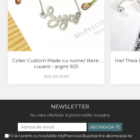
Colier Custom Made cu nume/ litere/
Inel Thea 
cuvant - argint 925
500,00 RON
NEWSLETTER
Nu rata ofertele si promotiile noastre
Fii la curent cu noutatile MyPrecious Buzztard si aboneaza-te