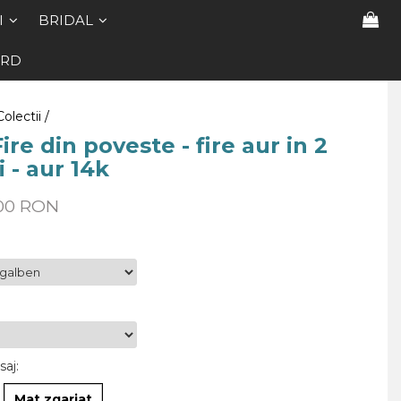
I
BRIDAL
ARD
Colectii /
Fire din poveste - fire aur in 2
i - aur 14k
,00 RON
saj
:
Mat zgariat