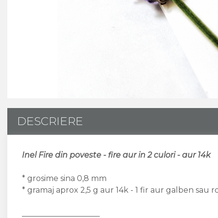
CUSTOM MADE
Animal Instinct
AN-TAN-TICHITAN
DESCRIERE
Inel Fire din poveste - fire aur in 2 culori - aur 14k
* grosime sina 0,8 mm
* gramaj aprox 2,5 g aur 14k - 1 fir aur galben sau r
____________________