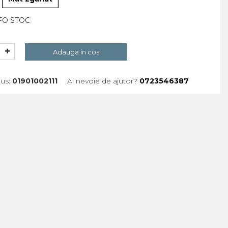
FO STOC
Adauga in cos
us:
01901002111
Ai nevoie de ajutor?
0723546387
GA LA FAVORITE
CERE INFORMATII