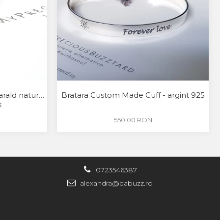
arald natural
Bratara Custom Made Cuff - argint 925
k
550,00 RON
0723546387
alexandra@dabuzz.ro