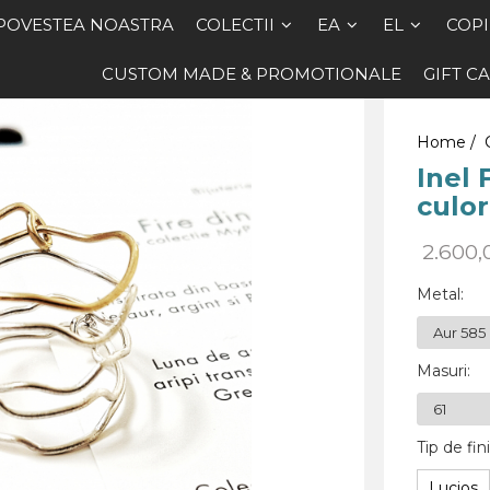
POVESTEA NOASTRA
COLECTII
EA
EL
COPI
CUSTOM MADE & PROMOTIONALE
GIFT C
Home /
Inel 
culor
2.600
Metal
:
Masuri
:
Tip de fini
Lucios