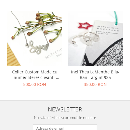
Colier Custom Made cu
Inel Thea LaMenthe Bila-
nume/ litere/ cuvant -
Ban - argint 925
argint 925
500,00 RON
350,00 RON
NEWSLETTER
Nu rata ofertele si promotiile noastre