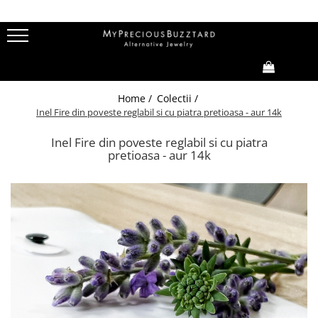
Colectii
Ea
EL
Copii
Bridal
I'Mperfect
Bratari
Bratari
Bratari
Inele
0,00
Home /
Colectii /
Fir de ROZmarin
Brose
Butoni
Cercei
Verighete
Inel Fire din poveste reglabil si cu piatra pretioasa - aur 14k
Tu vei avea stele care rad
Cercei
Coliere
Coliere
Butoni
Inel Fire din poveste reglabil si cu piatra
Fire din poveste
Coliere
Inele
Inele
Brose
pretioasa - aur 14k
Family (Oh, boys&girls!)
Inele
Pin
Loove
Basics
ZumZet
Cherie Cherry
Thea LaMenthe
CUSTOM MADE