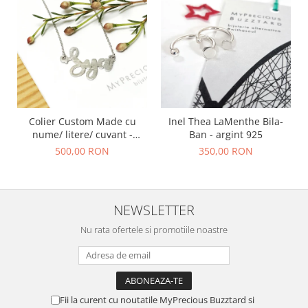
Colier Custom Made cu
Inel Thea LaMenthe Bila-
nume/ litere/ cuvant -
Ban - argint 925
argint 925
500,00 RON
350,00 RON
NEWSLETTER
Nu rata ofertele si promotiile noastre
Fii la curent cu noutatile MyPrecious Buzztard si