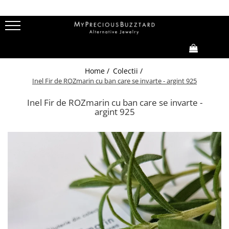
Colectii
Ea
EL
Copii
Bridal
I'Mperfect
Bratari
Bratari
Bratari
Inele
0,00
Home /
Colectii /
Fir de ROZmarin
Brose
Butoni
Cercei
Verighete
Inel Fir de ROZmarin cu ban care se invarte - argint 925
Tu vei avea stele care rad
Cercei
Coliere
Coliere
Butoni
Inel Fir de ROZmarin cu ban care se invarte -
Fire din poveste
Coliere
Inele
Inele
Brose
argint 925
Family (Oh, boys&girls!)
Inele
Pin
Loove
Basics
ZumZet
Cherie Cherry
Thea LaMenthe
CUSTOM MADE