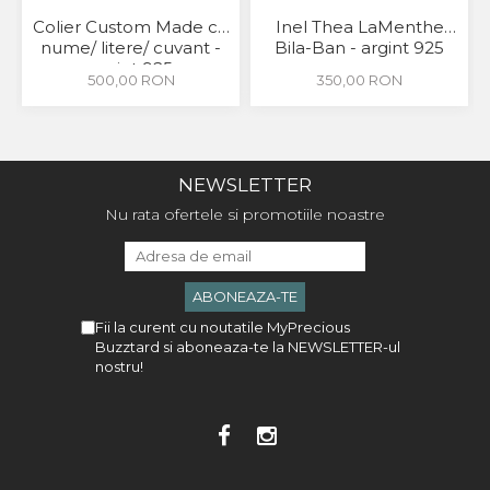
Colier Custom Made cu
Inel Thea LaMenthe
nume/ litere/ cuvant -
Bila-Ban - argint 925
argint 925
500,00 RON
350,00 RON
NEWSLETTER
Nu rata ofertele si promotiile noastre
Fii la curent cu noutatile MyPrecious
Buzztard si aboneaza-te la NEWSLETTER-ul
nostru!