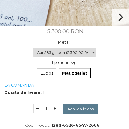
CUSTOM MADE
Animal Instinct
AN-TAN-TICHITAN
5.300,00 RON
Metal
:
Tip de finisaj
:
Lucios
Mat zgariat
LA COMANDA
Durata de livrare:
1
Adauga in cos
Cod Produs:
12ed-6526-6547-2666